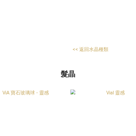
<<
返回水晶種類
髮晶​