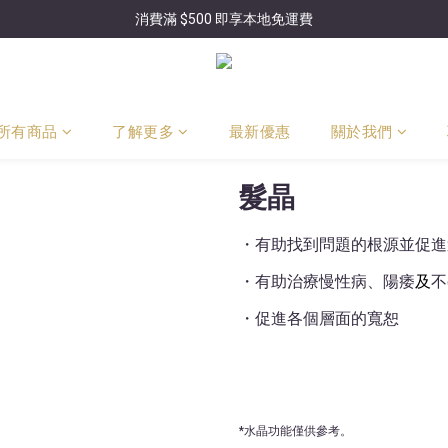
消費滿 $500 即享本地免運費
所有商品
了解更多
最新優惠
關於我們
髮晶​
・有助找到問題的根源並促進
・有助治療慢性病、陽痿
及
不
・促進各個層面的寬恕
*水晶功能僅供參考。