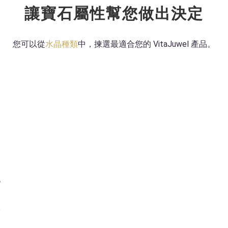
讓寶石屬性幫您做出決定​
您可以從
水晶種類
中，揀選最適合您的 VitaJuwel 產品。​
問
此
高
保