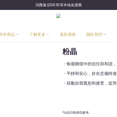
消費滿 $500 即享本地免運費
所有商品
了解更多
最新優惠
關於我們
粉晶
・恢復關係中的信任與和諧，
・平靜和安心，於在悲傷時達
・鼓勵自我寬恕和接受，從而
*水晶功能僅供參考。