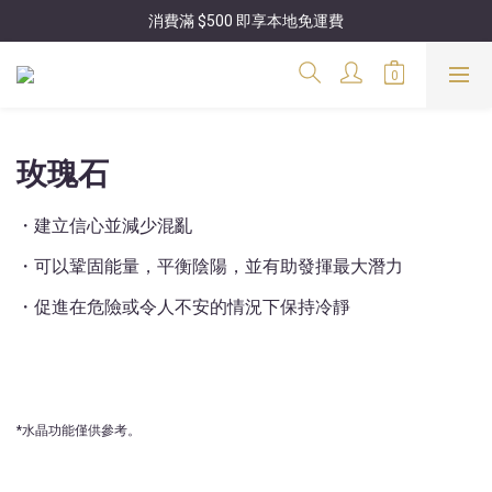
消費滿 $500 即享本地免運費
玫瑰石
・建立信心並減少混亂
・可以鞏固能量，平衡陰陽，並有助發揮最大潛力
・促進在危險或令人不安的情況下保持冷靜
*水晶功能僅供參考。